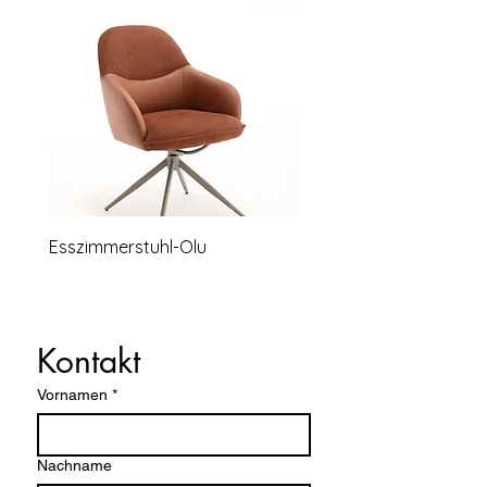
Esszimmerstuhl-Olu
Relaxsessel-Lounge-B
Kontakt
Vornamen
*
Nachname