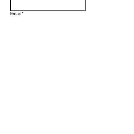
Email
*
Company name
Schreiben Sie eine Nachricht
Einreichen