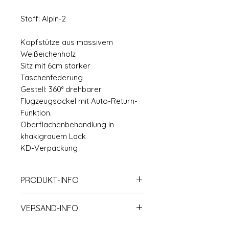
Stoff: Alpin-2
Kopfstütze aus massivem
Weißeichenholz
Sitz mit 6cm starker
Taschenfederung
Gestell: 360° drehbarer
Flugzeugsockel mit Auto-Return-
Funktion.
Oberflächenbehandlung in
khakigrauem Lack
KD-Verpackung
PRODUKT-INFO
Größe: B64.5*T63.5*H96.5cm
VERSAND-INFO
Paket: 1PCS/CTN
Lieferung Tage: 45-60 Tage
Auf dem Seeweg für Container