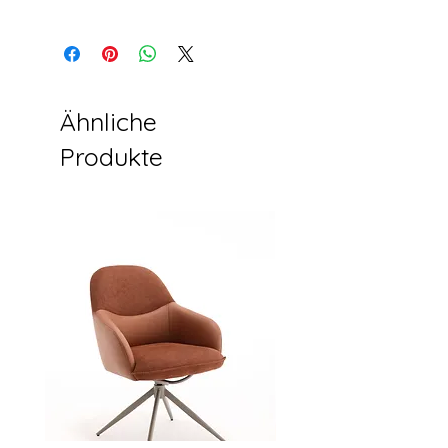
Lieferung Tage: 45-60 Tage
Auf dem Seeweg für Container
Belastbarkeit: 420PCS/40HQ
(20GP/40GP/40HQ)
Verpackung: 5-Lagen-Wellpappe-
Auf dem See- oder Luftweg für
Karton
Muster
Produkte können bei großen
Mengen angepasst werden.
Ähnliche
Produkte