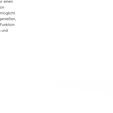
ur einen
ion
möglicht.
genießen,
 Funktion
n und