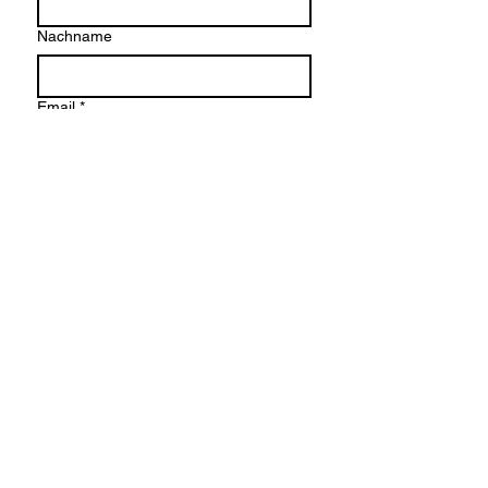
Nachname
Email
*
Company name
Schreiben Sie eine Nachricht
Einreichen