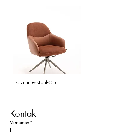
Esszimmerstuhl-Olu
Relaxsessel-Lounge-B
Kontakt
Vornamen
*