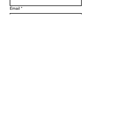
Email
*
Company name
Schreiben Sie eine Nachricht
Einreichen