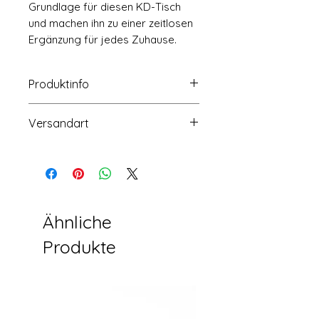
Grundlage für diesen KD-Tisch
und machen ihn zu einer zeitlosen
Ergänzung für jedes Zuhause.
Produktinfo
Größe: 1800-2600x900x760mm
Versandart
Paket: 1PC/2CTN
Lieferung Tage: 45-60 Tage
Auf dem Seeweg für Container
Belastbarkeit: 134PCS/40HQ
(20GP/40GP/40HQ)
Verpackung: 5-Lagen-Wellpappe-
Auf dem See- oder Luftweg für
Karton
Muster
Ähnliche
Produkte