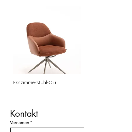
Esszimmerstuhl-Olu
Relaxsessel-Lounge-B
Kontakt
Vornamen
*