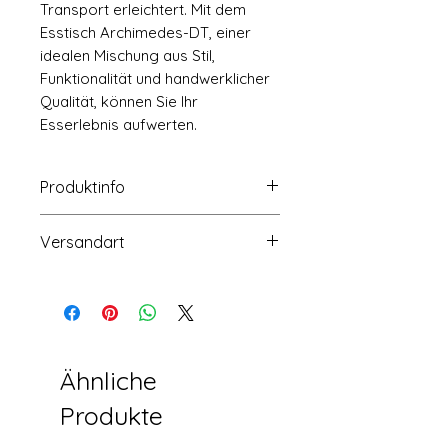
Transport erleichtert. Mit dem
Esstisch Archimedes-DT, einer
idealen Mischung aus Stil,
Funktionalität und handwerklicher
Qualität, können Sie Ihr
Esserlebnis aufwerten.
Produktinfo
Größe: 1800-2600x900x760mm
Versandart
Paket: 1PC/3CTN
Liefertage: 45-60 Tage
Auf dem Seeweg für Container
Belastbarkeit: 76PCS/40HQ
(20GP/40GP/40HQ)
Verpackung: 5-Lagen-Wellpappe-
Auf dem See- oder Luftweg für
Karton
Muster
Ähnliche
Produkte