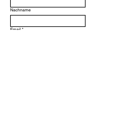
Nachname
Email
*
Company name
Schreiben Sie eine Nachricht
Einreichen