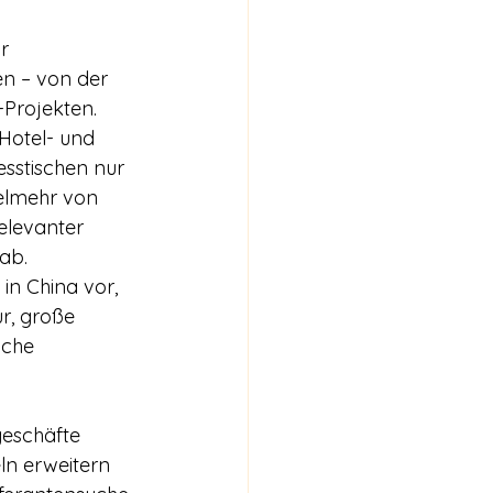
r 
n – von der 
-Projekten.
Hotel- und 
esstischen nur 
ielmehr von 
elevanter 
ab.
in China vor, 
r, große 
lche 
geschäfte 
ln erweitern 