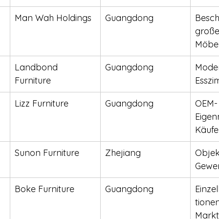
Man Wah Holdings
Guangdong
Besch
große
Möbe
Landbond 
Guangdong
Mode
Furniture
Essz
Lizz Furniture
Guangdong
OEM- 
Eige
Käufe
Sunon Furniture
Zhejiang
Objek
Gewer
Boke Furniture
Guangdong
Einze
tionen
Mark