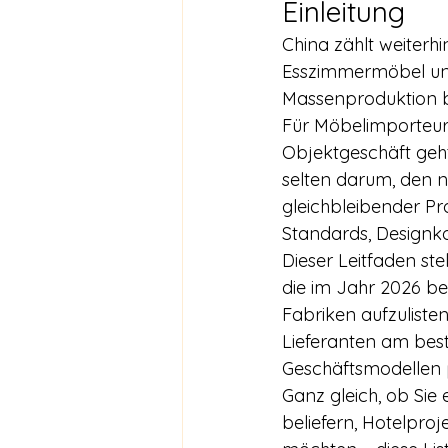
Einleitung
China zählt weiterh
Esszimmermöbel und
Massenproduktion bi
Für Möbelimporteure
Objektgeschäft geht
selten darum, den ni
gleichbleibender Pro
Standards, Designk
Dieser Leitfaden ste
die im Jahr 2026 be
Fabriken aufzuliste
Lieferanten am best
Geschäftsmodellen 
Ganz gleich, ob Sie
beliefern, Hotelpro