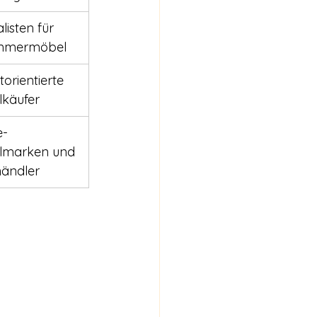
listen für 
immermöbel
orientierte 
käufer
e-
lmarken und 
ändler