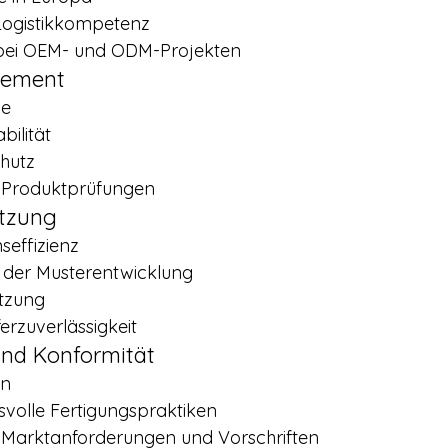
 Logistikkompetenz
bei OEM- und ODM-Projekten
gement
le
bilität
hutz
r Produktprüfungen
tzung
effizienz
der Musterentwicklung
ützung
ferzuverlässigkeit
und Konformität
en
volle Fertigungspraktiken
r Marktanforderungen und Vorschriften