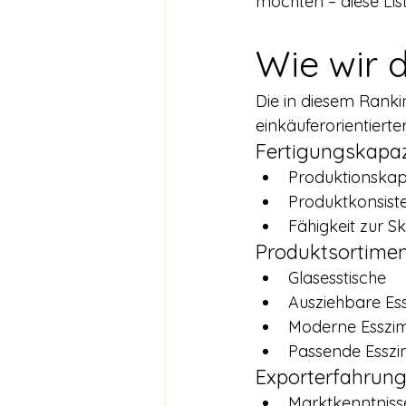
möchten – diese Lis
Wie wir 
Die in diesem Rank
einkäuferorientierte
Fertigungskapaz
Produktionskap
Produktkonsist
Fähigkeit zur S
Produktsortime
Glasesstische
Ausziehbare Ess
Moderne Essz
Passende Esszi
Exporterfahrun
Marktkenntniss