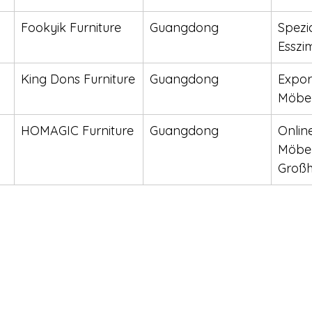
Fookyik Furniture
Guangdong
Spezia
Essz
King Dons Furniture
Guangdong
Export
Möbel
HOMAGIC Furniture
Guangdong
Onlin
Möbe
Großh