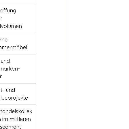
affung 
r 
lvolumen
rne 
immermöbel
und 
nmarken-
r
t- und 
beprojekte
lhandelskollek
 im mittleren 
tsegment