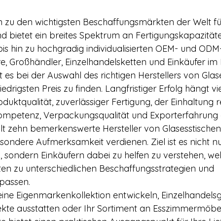
in zu den wichtigsten Beschaffungsmärkten der Welt fü
 bietet ein breites Spektrum an Fertigungskapazitäte
s hin zu hochgradig individualisierten OEM- und ODM
, Großhändler, Einzelhandelsketten und Einkäufer im 
 es bei der Auswahl des richtigen Herstellers von Glas
edrigsten Preis zu finden. Langfristiger Erfolg hängt v
duktqualität, zuverlässiger Fertigung, der Einhaltung r
ompetenz, Verpackungsqualität und Exporterfahrung 
llt zehn bemerkenswerte Hersteller von Glasesstischen 
sondere Aufmerksamkeit verdienen. Ziel ist es nicht nu
n, sondern Einkäufern dabei zu helfen zu verstehen, we
en zu unterschiedlichen Beschaffungsstrategien und 
passen.
 eine Eigenmarkenkollektion entwickeln, Einzelhandels
jekte ausstatten oder Ihr Sortiment an Esszimmermöbe