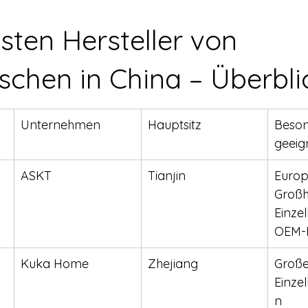
sten Hersteller von 
ischen in China – Überbli
Unternehmen
Hauptsitz
Beson
geeig
ASKT
Tianjin
Europ
Großh
Einzel
OEM-P
Kuka Home
Zhejiang
Große
Einze
n