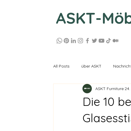
ASKT-Möb
All Posts
über ASKT
Nachrich
ASKT Furniture
24.
Die 10 be
Glasesst