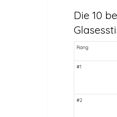
Die 10 be
Glasesst
Rang
#1
#2