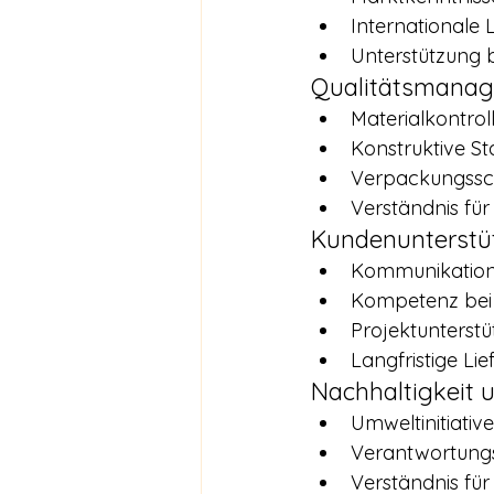
Internationale
Unterstützung 
Qualitätsmana
Materialkontrol
Konstruktive Sta
Verpackungssc
Verständnis fü
Kundenunterstü
Kommunikations
Kompetenz bei 
Projektunterst
Langfristige Lie
Nachhaltigkeit 
Umweltinitiativ
Verantwortungs
Verständnis fü