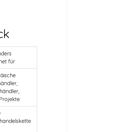
ck
ders 
net für
äische 
ändler, 
händler, 
rojekte
 
lhandelskette