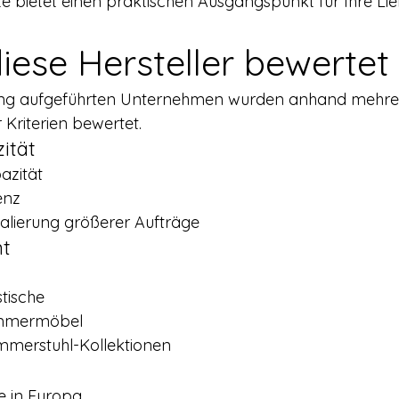
te bietet einen praktischen Ausgangspunkt für Ihre Li
diese Hersteller bewerte
ing aufgeführten Unternehmen wurden anhand mehre
r Kriterien bewertet.
ität
azität
enz
kalierung größerer Aufträge
nt
tische
immermöbel
mmerstuhl-Kollektionen
g
e in Europa