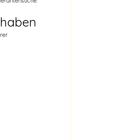
eferantensuche.
t haben
rer 