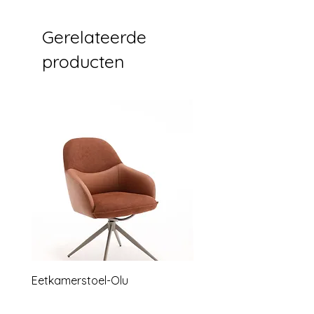
met 5 lagen
monsters
Gerelateerde
producten
Eetkamerstoel-Olu
Relaxstoel lounge B