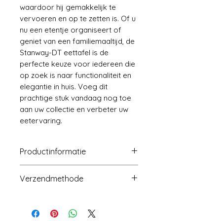
waardoor hij gemakkelijk te
vervoeren en op te zetten is. Of u
nu een etentje organiseert of
geniet van een familiemaaltijd, de
Stanway-DT eettafel is de
perfecte keuze voor iedereen die
op zoek is naar functionaliteit en
elegantie in huis. Voeg dit
prachtige stuk vandaag nog toe
aan uw collectie en verbeter uw
eetervaring.
Productinformatie
Afmeting: 1800-2600x900x760mm
Verzendmethode
Pakket: 1PC/2CTN
Bezorgdagen: 45-60 dagen
Over zee voor containers
Laadvermogen: 72PCS/40HQ
(20GP/40GP/40HQ)
Verpakking: golfkartonnen doos
Over zee of door de lucht voor