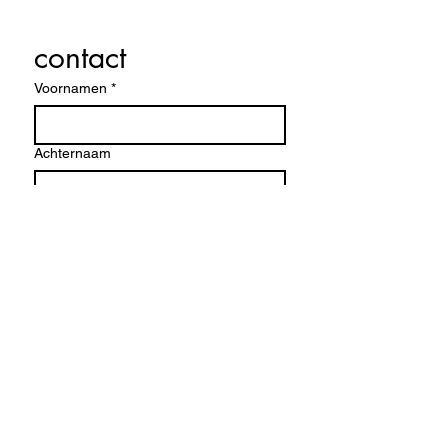
contact
Voornamen
*
Achternaam
E-mail
*
Company name
Schrijf een bericht