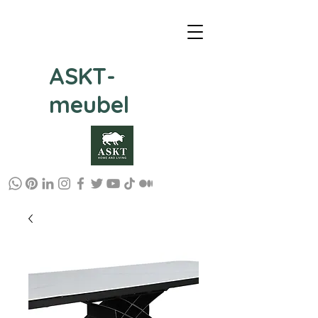
ASKT-
meubel