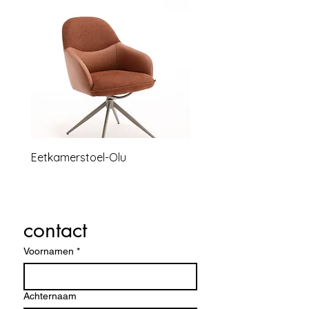
Eetkamerstoel-Olu
Relaxstoel lounge B
contact
Voornamen
*
Achternaam