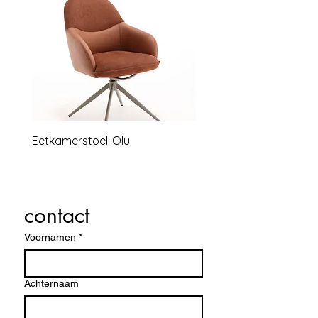
Eetkamerstoel-Olu
Relaxstoel lounge B
contact
Voornamen
*
Achternaam