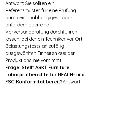
Antwort: Sie sollten ein 
Referenzmuster für eine Prüfung 
durch ein unabhängiges Labor 
anfordern oder eine 
Vorversandprüfung durchführen 
lassen, bei der ein Techniker vor Ort 
Belastungstests an zufällig 
ausgewählten Einheiten aus der 
Produktionslinie vornimmt.
Frage: Stellt ASKT Furniture 
Laborprüfberichte für REACH- und 
FSC-Konformität bereit?
Antwort: 
Ja, ASKT Furniture stellt umfassende 
Unterlagen bereit, einschließlich 
Materialsicherheitsdatenblättern und 
FSC-Nachweisen zur Lieferkette, um 
eine reibungslose Zollabfertigung in 
Europa zu gewährleisten.
Frage: Wie lang sind die typischen 