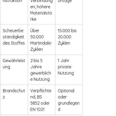
nstruktion
Verbindung
ontage
en, höhere 
Materialstä
rke
Scheuerbe
Über 
15.000 bis 
ständigkeit 
50.000 
20.000 
des Stoffes
Martindale-
Zyklen
Zyklen
Gewährleist
2 bis 5 
1 Jahr 
ung
Jahre 
private 
gewerblich
Nutzung
e Nutzung
Brandschut
Verpflichte
Optional 
z
nd, BS 
oder 
5852 oder 
grundlegen
EN 1021
d