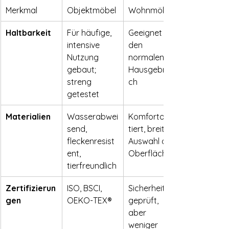
Merkmal
Objektmöbel
Wohnmöbel
Haltbarkeit
Für häufige, 
Geeignet für 
intensive 
den 
Nutzung 
normalen 
gebaut; 
Hausgebrau
streng 
ch
getestet
Materialien
Wasserabwei
Komfortorien
send, 
tiert, breite 
fleckenresist
Auswahl an 
ent, 
Oberflächen
tierfreundlich
Zertifizierun
ISO, BSCI, 
Sicherheit 
gen
OEKO-TEX®
geprüft, 
aber 
weniger 