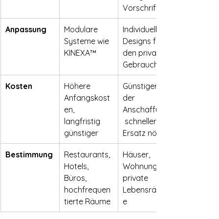
Vorschriften
Anpassung
Modulare 
Individuelle 
Systeme wie 
Designs für 
KINEXA™
den privaten 
Gebrauch
Kosten
Höhere 
Günstiger in 
Anfangskost
der 
en, 
Anschaffung,
langfristig 
 schnellerer 
günstiger
Ersatz nötig
Bestimmung
Restaurants, 
Häuser, 
Hotels, 
Wohnungen, 
Büros, 
private 
hochfrequen
Lebensräum
tierte Räume
e